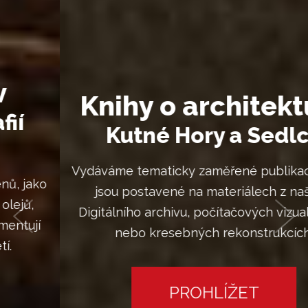
Knihy o architektuře
Kutné Hory a Sedlce
Vydáváme tematicky zaměřené publikace, které
jsou postavené na materiálech z našeho
Digitálního archivu, počítačových vizualizacích
Previous
Nex
nebo kresebných rekonstrukcích.
PROHLÍŽET