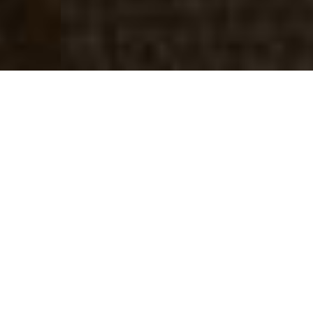
Co je
Zmizelá
Kutná
Hora?
Projekt digitalizace a zpřístupnění
mimořádného souboru historických